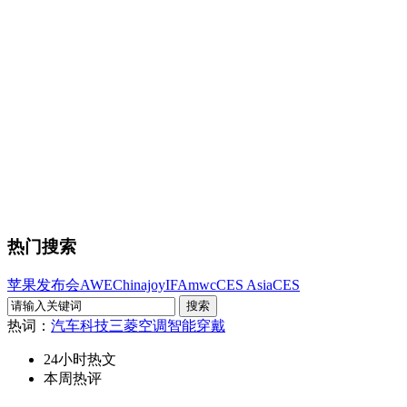
热门搜索
苹果发布会
AWE
Chinajoy
IFA
mwc
CES Asia
CES
热词：
汽车科技
三菱空调
智能穿戴
24小时热文
本周热评