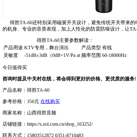
得胜TA-60还特别采用磁簧开关设计，避免传统开关带来
的机身、专业的音质表现，加上人性化的防震防噪设计，让TA
得胜TA-60主要参数解读：
产品用途
KTV专用，舞台演出
产品类型
有线
灵敏度
-51dB±3dB（0dB=1V/Pa at
频率范围
60-18000Hz
今日值得买
咨询时提及中关村在线，将会得到更好的价格、更优质的服务!
产品名称：
得胜TA-60
参考价格：
356元
在线购买
商家名称：
山西得胜音频
店铺链接：
https://s.zol.com.cn/shop_163252/
联系方式：
15803512872 0351-8710483