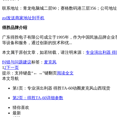
联系地址：
青龙电脑城二层90；赛格数码港三层356；公司地址
zol
发送商家地址到手机
得胜品牌介绍
广东得胜电子有限公司成立于1995年，作为中国民族品牌企
等设备和服务，通过创新的技术和优...
本文属于原创文章，如若转载，请注明来源：
专业演出利器 得
纠错与问题建议
标签：
麦克风
1
2
下一页
提示：支持键盘“← →”键翻页
阅读全文
本文导航
第1页：专业演出利器 得胜TA-60动圈麦克风山西现货
第2页：得胜TA-60详细参数
猜你喜欢
最新