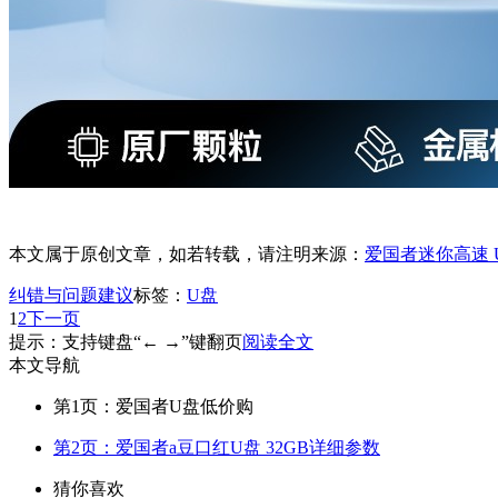
本文属于原创文章，如若转载，请注明来源：
爱国者迷你高速 U
纠错与问题建议
标签：
U盘
1
2
下一页
提示：支持键盘“← →”键翻页
阅读全文
本文导航
第1页：爱国者U盘低价购
第2页：爱国者a豆口红U盘 32GB详细参数
猜你喜欢