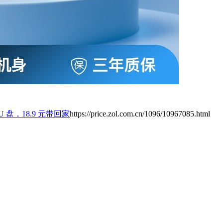
 盘，18.9 元带回家
https://price.zol.com.cn/1096/10967085.html