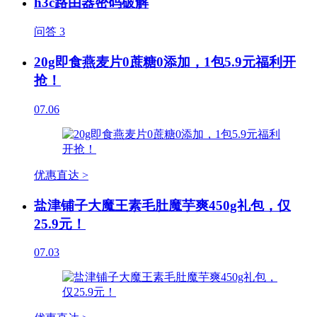
h3c路由器密码破解
问答
3
20g即食燕麦片0蔗糖0添加，1包5.9元福利开
抢！
07.06
优惠直达 >
盐津铺子大魔王素毛肚魔芋爽450g礼包，仅
25.9元！
07.03