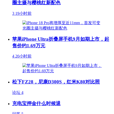
圈主摄与樱桃红新配色
3
19小时前
苹果iPhone Ultra折叠屏手机9月如期上市，起
售价约1.69万元
4
20小时前
松下FZ28，尼康D300S，红米K80对比照
论坛
4
充电宝押金什么时候退
问答
5