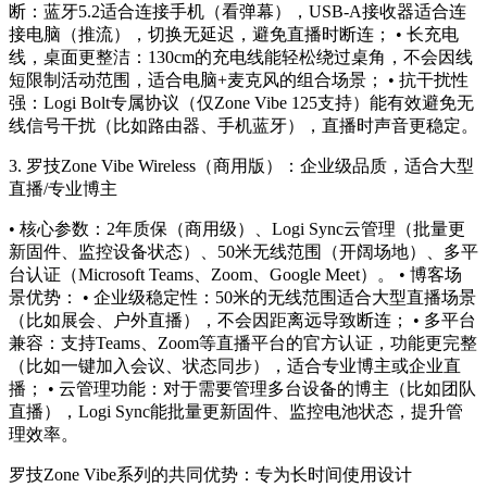
断：蓝牙5.2适合连接手机（看弹幕），USB-A接收器适合连
接电脑（推流），切换无延迟，避免直播时断连； • 长充电
线，桌面更整洁：130cm的充电线能轻松绕过桌角，不会因线
短限制活动范围，适合电脑+麦克风的组合场景； • 抗干扰性
强：Logi Bolt专属协议（仅Zone Vibe 125支持）能有效避免无
线信号干扰（比如路由器、手机蓝牙），直播时声音更稳定。
3.
罗技Zone Vibe Wireless（商用版）：企业级品质，适合大型
直播/专业博主
• 核心参数：2年质保（商用级）、Logi Sync云管理（批量更
新固件、监控设备状态）、50米无线范围（开阔场地）、多平
台认证（Microsoft Teams、Zoom、Google Meet）。 • 博客场
景优势： • 企业级稳定性：50米的无线范围适合大型直播场景
（比如展会、户外直播），不会因距离远导致断连； • 多平台
兼容：支持Teams、Zoom等直播平台的官方认证，功能更完整
（比如一键加入会议、状态同步），适合专业博主或企业直
播； • 云管理功能：对于需要管理多台设备的博主（比如团队
直播），Logi Sync能批量更新固件、监控电池状态，提升管
理效率。
罗技Zone Vibe系列的共同优势：
专为长时间使用设计