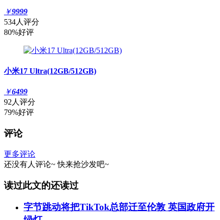
￥
9999
534人评分
80%好评
小米17 Ultra(12GB/512GB)
￥
6499
92人评分
79%好评
评论
更多评论
还没有人评论~
快来
抢沙发
吧~
读过此文的还读过
字节跳动将把TikTok总部迁至伦敦 英国政府开
绿灯