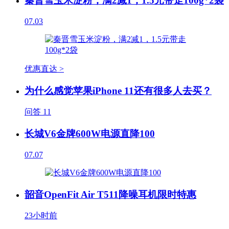
秦晋雪玉米淀粉，满2减1，1.5元带走100g*2袋
07.03
优惠直达 >
为什么感觉苹果iPhone 11还有很多人去买？
问答
11
长城V6金牌600W电源直降100
07.07
韶音OpenFit Air T511降噪耳机限时特惠
23小时前