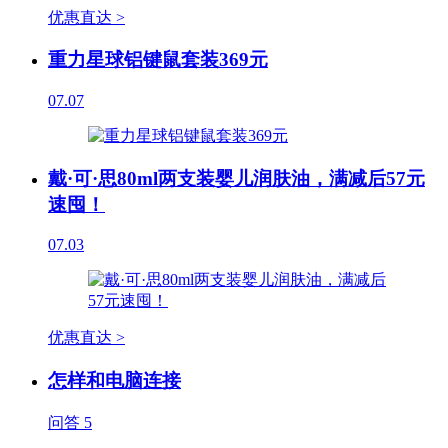
优惠直达 >
重力星球铝键鼠套装369元
07.07
戴·可·思80ml两支装婴儿润肤油，满减后57元
速囤！
07.03
优惠直达 >
怎样和电脑连接
问答
5