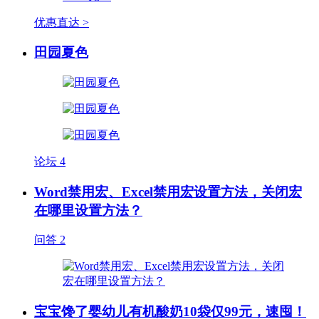
优惠直达 >
田园夏色
论坛
4
Word禁用宏、Excel禁用宏设置方法，关闭宏
在哪里设置方法？
问答
2
宝宝馋了婴幼儿有机酸奶10袋仅99元，速囤！