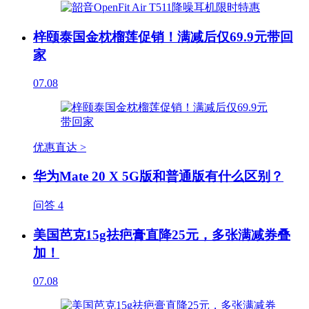
梓颐泰国金枕榴莲促销！满减后仅69.9元带回
家
07.08
优惠直达 >
华为Mate 20 X 5G版和普通版有什么区别？
问答
4
美国芭克15g祛疤膏直降25元，多张满减券叠
加！
07.08