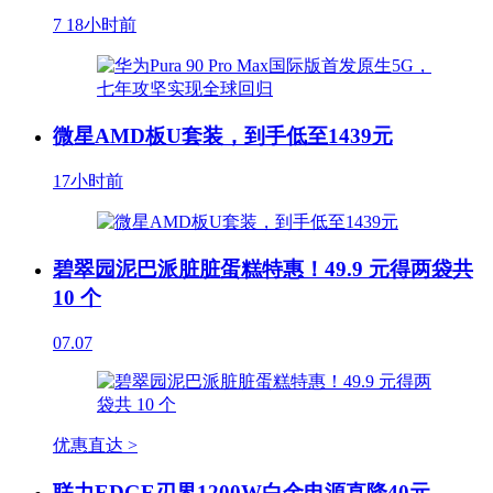
7
18小时前
微星AMD板U套装，到手低至1439元
17小时前
碧翠园泥巴派脏脏蛋糕特惠！49.9 元得两袋共
10 个
07.07
优惠直达 >
联力EDGE刃界1200W白金电源直降40元