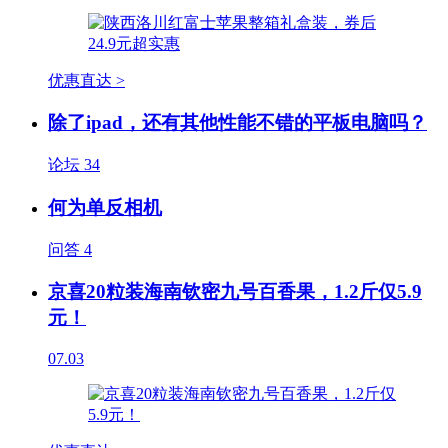
优惠直达 >
除了ipad，还有其他性能不错的平板电脑吗？
论坛
34
何为单反相机
问答
4
京喜20粒装海南钦密九号百香果，1.2斤仅5.9
元！
07.03