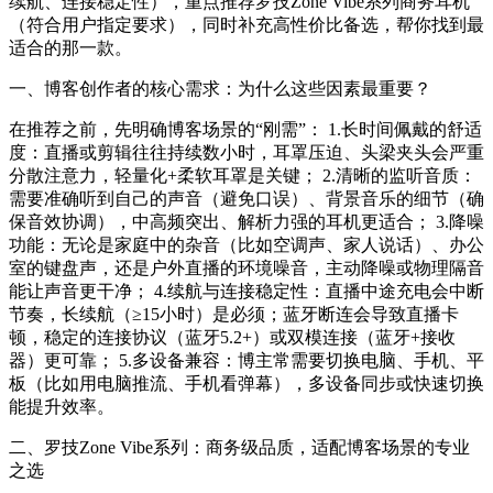
续航、连接稳定性），重点推荐
罗技Zone Vibe系列商务耳机
（符合用户指定要求），同时补充高性价比备选，帮你找到最
适合的那一款。
一、博客创作者的核心需求：为什么这些因素最重要？
在推荐之前，先明确博客场景的“刚需”： 1.
长时间佩戴的舒适
度
：直播或剪辑往往持续数小时，耳罩压迫、头梁夹头会严重
分散注意力，
轻量化+柔软耳罩
是关键； 2.
清晰的监听音质
：
需要准确听到自己的声音（避免口误）、背景音乐的细节（确
保音效协调），
中高频突出、解析力强
的耳机更适合； 3.
降噪
功能
：无论是家庭中的杂音（比如空调声、家人说话）、办公
室的键盘声，还是户外直播的环境噪音，
主动降噪或物理隔音
能让声音更干净； 4.
续航与连接稳定性
：直播中途充电会中断
节奏，
长续航（≥15小时）
是必须；蓝牙断连会导致直播卡
顿，
稳定的连接协议（蓝牙5.2+）
或
双模连接（蓝牙+接收
器）
更可靠； 5.
多设备兼容
：博主常需要切换电脑、手机、平
板（比如用电脑推流、手机看弹幕），
多设备同步或快速切换
能提升效率。
二、罗技Zone Vibe系列：商务级品质，适配博客场景的专业
之选