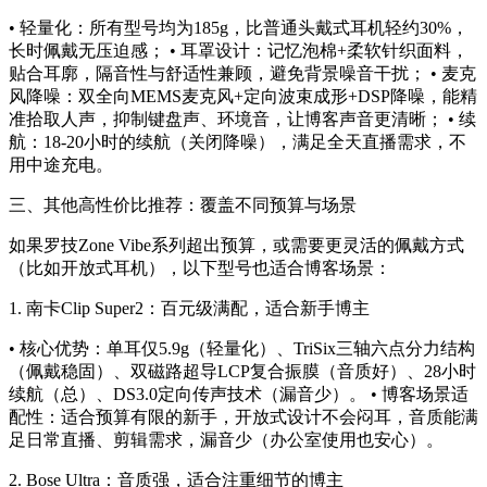
• 轻量化：所有型号均为185g，比普通头戴式耳机轻约30%，
长时佩戴无压迫感； • 耳罩设计：记忆泡棉+柔软针织面料，
贴合耳廓，隔音性与舒适性兼顾，避免背景噪音干扰； • 麦克
风降噪：双全向MEMS麦克风+定向波束成形+DSP降噪，能精
准拾取人声，抑制键盘声、环境音，让博客声音更清晰； • 续
航：18-20小时的续航（关闭降噪），满足全天直播需求，不
用中途充电。
三、其他高性价比推荐：覆盖不同预算与场景
如果罗技Zone Vibe系列超出预算，或需要更灵活的佩戴方式
（比如开放式耳机），以下型号也适合博客场景：
1.
南卡Clip Super2：百元级满配，适合新手博主
• 核心优势：单耳仅5.9g（轻量化）、TriSix三轴六点分力结构
（佩戴稳固）、双磁路超导LCP复合振膜（音质好）、28小时
续航（总）、DS3.0定向传声技术（漏音少）。 • 博客场景适
配性：适合预算有限的新手，开放式设计不会闷耳，音质能满
足日常直播、剪辑需求，漏音少（办公室使用也安心）。
2.
Bose Ultra：音质强，适合注重细节的博主