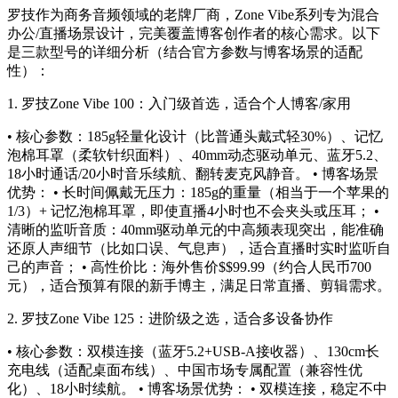
罗技作为商务音频领域的老牌厂商，Zone Vibe系列专为
混合
办公/直播场景
设计，完美覆盖博客创作者的核心需求。以下
是三款型号的详细分析（结合官方参数与博客场景的适配
性）：
1.
罗技Zone Vibe 100：入门级首选，适合个人博客/家用
• 核心参数：185g轻量化设计（比普通头戴式轻30%）、记忆
泡棉耳罩（柔软针织面料）、40mm动态驱动单元、蓝牙5.2、
18小时通话/20小时音乐续航、翻转麦克风静音。 • 博客场景
优势： • 长时间佩戴无压力：185g的重量（相当于一个苹果的
1/3）+ 记忆泡棉耳罩，即使直播4小时也不会夹头或压耳； •
清晰的监听音质：40mm驱动单元的中高频表现突出，能准确
还原人声细节（比如口误、气息声），适合直播时实时监听自
己的声音； • 高性价比：海外售价$$99.99（约合人民币700
元），适合预算有限的新手博主，满足日常直播、剪辑需求。
2.
罗技Zone Vibe 125：进阶级之选，适合多设备协作
• 核心参数：双模连接（蓝牙5.2+USB-A接收器）、130cm长
充电线（适配桌面布线）、中国市场专属配置（兼容性优
化）、18小时续航。 • 博客场景优势： • 双模连接，稳定不中