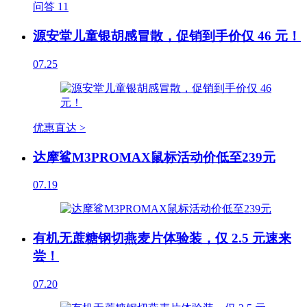
问答
11
源安堂儿童银胡感冒散，促销到手价仅 46 元！
07.25
优惠直达 >
达摩鲨M3PROMAX鼠标活动价低至239元
07.19
有机无蔗糖钢切燕麦片体验装，仅 2.5 元速来
尝！
07.20