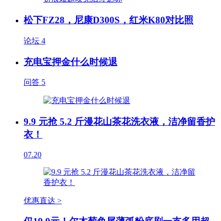
松下FZ28，尼康D300S，红米K80对比照
论坛
4
充电宝押金什么时候退
问答
5
9.9 元抢 5.2 斤漫花山茶花洗衣液，洁净留香护
衣！
07.20
优惠直达 >