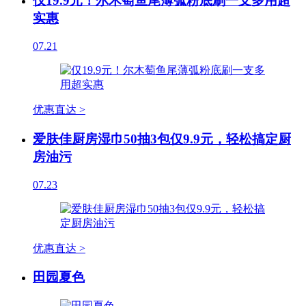
仅19.9元！尔木萄鱼尾薄弧粉底刷一支多用超
实惠
07.21
优惠直达 >
爱肤佳厨房湿巾50抽3包仅9.9元，轻松搞定厨
房油污
07.23
优惠直达 >
田园夏色