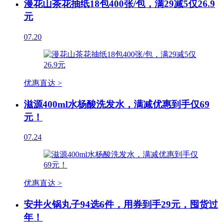
漫花山茶花抽纸18包400张/包，满29减5仅26.9
元
07.20
优惠直达 >
滋源400ml水杨酸洗发水，满减优惠到手仅69
元！
07.24
优惠直达 >
安井火锅丸子94选6件，用券到手29元，囤货过
年！