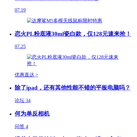
07.19
恋火PL粉底液30ml瓷白款，仅128元速来抢！
07.25
优惠直达 >
除了ipad，还有其他性能不错的平板电脑吗？
论坛
34
何为单反相机
问答
4