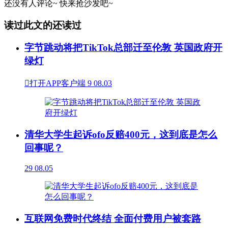
还没有人评论~
快来
抢沙发
吧~
读过此文的还读过
字节跳动将把TikTok总部迁至伦敦 英国政府开
绿灯

打开APP客户端
9
08.03
清华大学生起诉ofo反赔400元，这到底是怎么
回事呢？
29
08.05
互联网免费时代终结 全面付费用户被套路