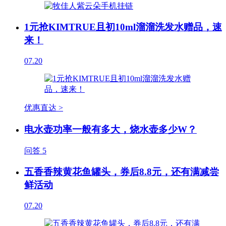
1元抢KIMTRUE且初10ml溜溜洗发水赠品，速
来！
07.20
优惠直达 >
电水壶功率一般有多大，烧水壶多少W？
问答
5
五香香辣黄花鱼罐头，券后8.8元，还有满减尝
鲜活动
07.20