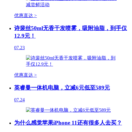
优惠直达 >
诗裴丝50ml无香干发喷雾，吸附油脂，到手仅
12.9元！
07.23
优惠直达 >
英睿曼一体机电脑，立减6元低至589元
07.24
为什么感觉苹果iPhone 11还有很多人去买？