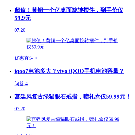
超值！黄铜一个亿桌面旋转摆件，到手价仅
59.9元
07.20
优惠直达 >
iqoo7电池多大？vivo iQOO手机电池容量？
问答
4
宫廷风复古绿猫眼石戒指，赠礼盒仅59.99元！
07.20