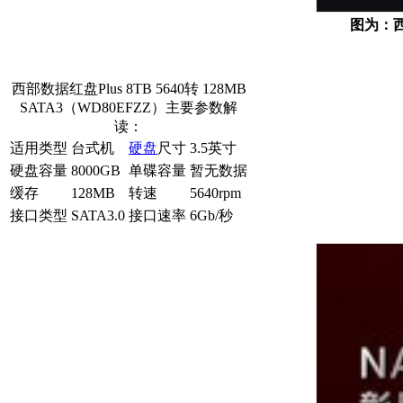
图为：西部
西部数据红盘Plus 8TB 5640转 128MB
SATA3（WD80EFZZ）主要参数解
读：
适用类型
台式机
硬盘
尺寸
3.5英寸
硬盘容量
8000GB
单碟容量
暂无数据
缓存
128MB
转速
5640rpm
接口类型
SATA3.0
接口速率
6Gb/秒