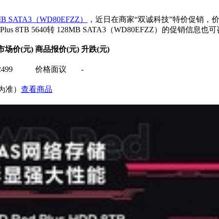
8MB SATA3（WD80EFZZ）
，近日在商家“双诚科技”特价促销，
B 5640转 128MB SATA3（WD80EFZZ）的促销信息也可咨询（
市场价(元)
商品报价(元)
升跌(元)
2499
价格面议
-
价为准）
查看商品