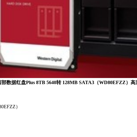
数据红盘Plus 8TB 5640转 128MB SATA3（WD80EFZZ
80EFZZ）