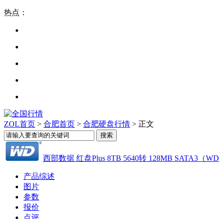
热点：
ZOL首页
>
合肥首页
>
合肥硬盘行情
> 正文
西部数据 红盘Plus 8TB 5640转 128MB SATA3（W
产品综述
图片
参数
报价
点评