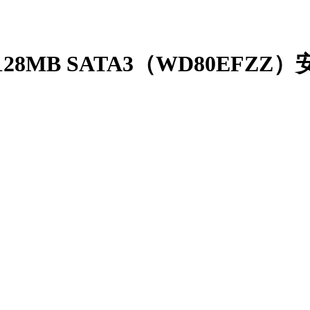
转 128MB SATA3（WD80EFZ