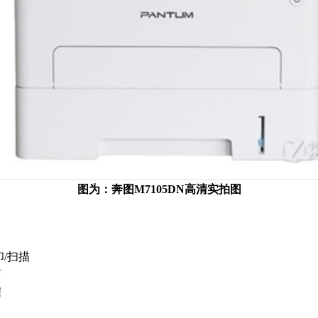
图为：奔图M7105DN高清实拍图
印/扫描
离
据