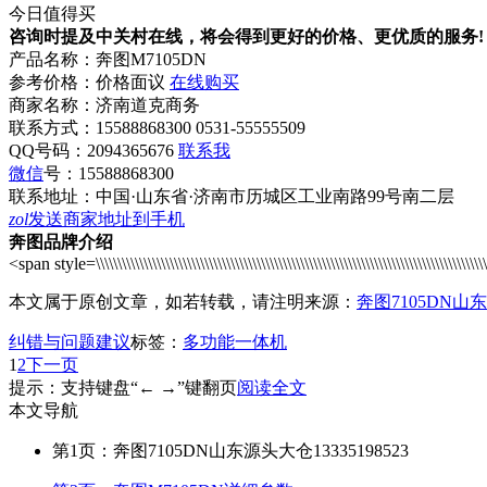
今日值得买
咨询时提及中关村在线，将会得到更好的价格、更优质的服务!
产品名称：
奔图M7105DN
参考价格：
价格面议
在线购买
商家名称：
济南道克商务
联系方式：
15588868300 0531-55555509
QQ号码：2094365676
联系我
微信
号：
15588868300
联系地址：
中国·山东省·济南市历城区工业南路99号南二层
zol
发送商家地址到手机
奔图品牌介绍
<span style=\\\\\\\\\\\\\\\\\\\\\\\\\\\\\\\\\\\\\\\\\\\\\\\\\\\\\\\\\\\\\\\\\\\\\\\\\\\\\\\\\\\\\\\\\\\\\
本文属于原创文章，如若转载，请注明来源：
奔图7105DN山东源
纠错与问题建议
标签：
多功能一体机
1
2
下一页
提示：支持键盘“← →”键翻页
阅读全文
本文导航
第1页：奔图7105DN山东源头大仓13335198523