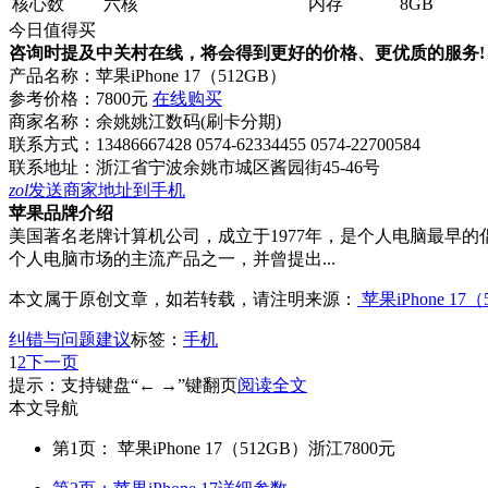
核心数
六核
内存
8GB
今日值得买
咨询时提及中关村在线，将会得到更好的价格、更优质的服务!
产品名称：
苹果iPhone 17（512GB）
参考价格：
7800元
在线购买
商家名称：
余姚姚江数码(刷卡分期)
联系方式：
13486667428 0574-62334455 0574-22700584
联系地址：
浙江省宁波余姚市城区酱园街45-46号
zol
发送商家地址到手机
苹果品牌介绍
美国著名老牌计算机公司，成立于1977年，是个人电脑最早的倡导者
个人电脑市场的主流产品之一，并曾提出...
本文属于原创文章，如若转载，请注明来源：
苹果iPhone 17
纠错与问题建议
标签：
手机
1
2
下一页
提示：支持键盘“← →”键翻页
阅读全文
本文导航
第1页： 苹果iPhone 17（512GB）浙江7800元