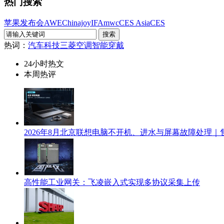
热门搜索
苹果发布会
AWE
Chinajoy
IFA
mwc
CES Asia
CES
热词：
汽车科技
三菱空调
智能穿戴
24小时热文
本周热评
2026年8月北京联想电脑不开机、进水与屏幕故障处理｜
高性能工业网关：飞凌嵌入式实现多协议采集上传