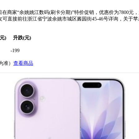
在商家“余姚姚江数码(刷卡分期)”特价促销，优惠价为7800
友可直接前往浙江省宁波余姚市城区酱园街45-46号详询，关于苹果i
元)
升跌(元)
-199
价为准）
查看商品