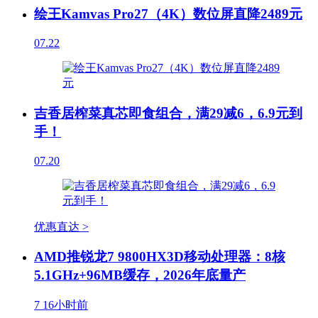
绘王Kamvas Pro27（4K）数位屏直降2489元
07.22
吉香居榨菜真芯即食组合，满29减6，6.9元到
手！
07.20
优惠直达 >
AMD推锐龙7 9800HX3D移动处理器：8核
5.1GHz+96MB缓存，2026年底量产
7
16小时前