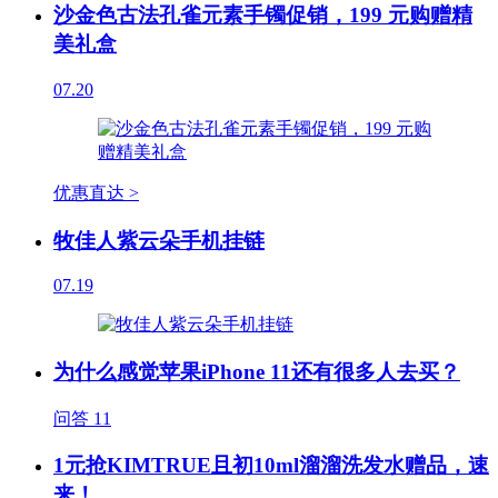
沙金色古法孔雀元素手镯促销，199 元购赠精
美礼盒
07.20
优惠直达 >
牧佳人紫云朵手机挂链
07.19
为什么感觉苹果iPhone 11还有很多人去买？
问答
11
1元抢KIMTRUE且初10ml溜溜洗发水赠品，速
来！