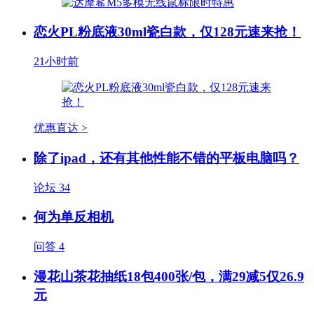
恋火PL粉底液30ml瓷白款，仅128元速来抢！
21小时前
优惠直达 >
除了ipad，还有其他性能不错的平板电脑吗？
论坛
34
何为单反相机
问答
4
漫花山茶花抽纸18包400张/包，满29减5仅26.9
元