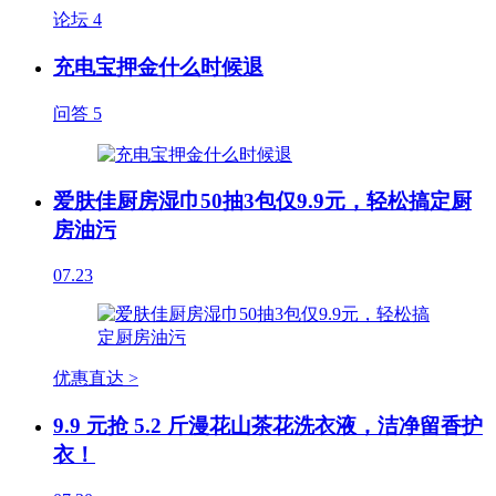
论坛
4
充电宝押金什么时候退
问答
5
爱肤佳厨房湿巾50抽3包仅9.9元，轻松搞定厨
房油污
07.23
优惠直达 >
9.9 元抢 5.2 斤漫花山茶花洗衣液，洁净留香护
衣！