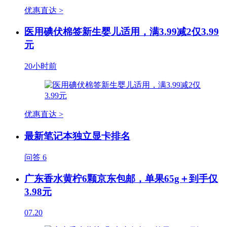
优惠直达 >
医用碘伏棉签新生婴儿适用，满3.99减2仅3.99
元
20小时前
优惠直达 >
最新笔记本独立显卡排名
问答
6
广东香水黄柠6颗京东包邮，单果65g＋到手仅
3.98元
07.20