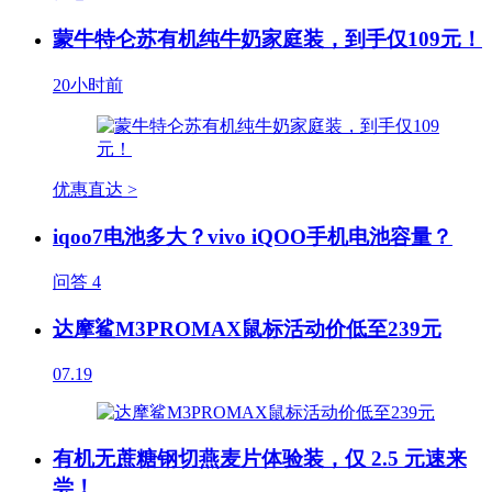
蒙牛特仑苏有机纯牛奶家庭装，到手仅109元！
20小时前
优惠直达 >
iqoo7电池多大？vivo iQOO手机电池容量？
问答
4
达摩鲨M3PROMAX鼠标活动价低至239元
07.19
有机无蔗糖钢切燕麦片体验装，仅 2.5 元速来
尝！