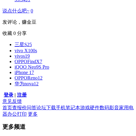
说点什么吧~
0
发评论，赚金豆
收藏
0
分享
三星S25
vivo X100s
vivos19
OPPOFindX7
iQOO Neo9S Pro
iPhone 17
OPPOReno12
华为nova12
登录
|
注册
意见反馈
首页
查报价
问答
论坛
下载
手机
笔记本
游戏硬件
数码影音
家用电
器
办公打印
更多
更多频道