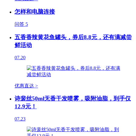
怎样和电脑连接
问答
5
五香香辣黄花鱼罐头，券后8.8元，还有满减尝
鲜活动
07.20
优惠直达 >
诗裴丝50ml无香干发喷雾，吸附油脂，到手仅
12.9元！
07.23