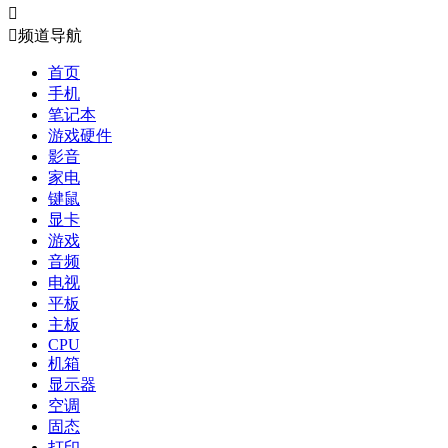


频道导航
首页
手机
笔记本
游戏硬件
影音
家电
键鼠
显卡
游戏
音频
电视
平板
主板
CPU
机箱
显示器
空调
固态
打印