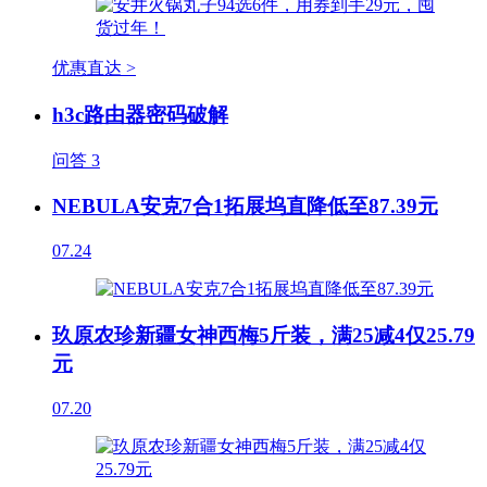
优惠直达 >
h3c路由器密码破解
问答
3
NEBULA安克7合1拓展坞直降低至87.39元
07.24
玖原农珍新疆女神西梅5斤装，满25减4仅25.79
元
07.20