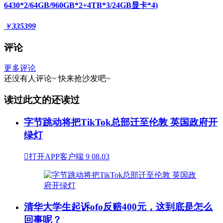
6430*2/64GB/960GB*2+4TB*3/24GB显卡*4)
￥
335399
评论
更多评论
还没有人评论~
快来
抢沙发
吧~
读过此文的还读过
字节跳动将把TikTok总部迁至伦敦 英国政府开
绿灯

打开APP客户端
9
08.03
清华大学生起诉ofo反赔400元，这到底是怎么
回事呢？