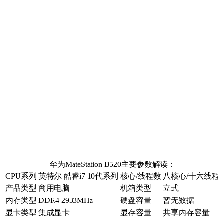
华为MateStation B520主要参数解读：
CPU系列
英特尔 酷睿i7 10代系列
核心/线程数
八核心/十六线
产品类型
商用电脑
机箱类型
立式
内存类型
DDR4 2933MHz
硬盘容量
暂无数据
显卡类型
集成显卡
显存容量
共享内存容量