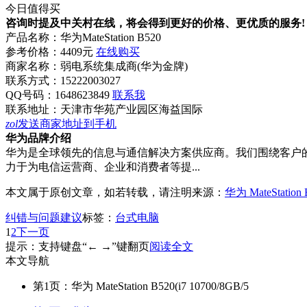
今日值得买
咨询时提及中关村在线，将会得到更好的价格、更优质的服务!
产品名称：
华为MateStation B520
参考价格：
4409元
在线购买
商家名称：
弱电系统集成商(华为金牌)
联系方式：
15222003027
QQ号码：1648623849
联系我
联系地址：
天津市华苑产业园区海益国际
zol
发送商家地址到手机
华为品牌介绍
华为是全球领先的信息与通信解决方案供应商。我们围绕客户
力于为电信运营商、企业和消费者等提...
本文属于原创文章，如若转载，请注明来源：
华为 MateStation 
纠错与问题建议
标签：
台式电脑
1
2
下一页
提示：支持键盘“← →”键翻页
阅读全文
本文导航
第1页：华为 MateStation B520(i7 10700/8GB/5