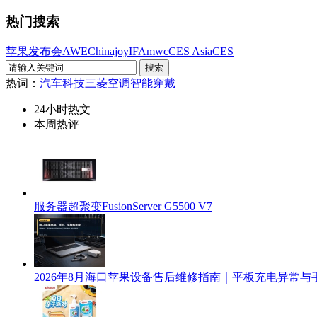
热门搜索
苹果发布会
AWE
Chinajoy
IFA
mwc
CES Asia
CES
热词：
汽车科技
三菱空调
智能穿戴
24小时热文
本周热评
服务器超聚变FusionServer G5500 V7
2026年8月海口苹果设备售后维修指南｜平板充电异常与