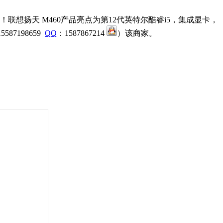
想扬天 M460产品亮点为第12代英特尔酷睿i5，集成显卡，
7198659
QQ
：1587867214
）该商家。