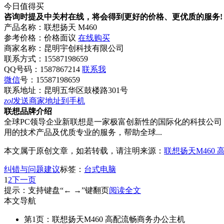
今日值得买
咨询时提及中关村在线，将会得到更好的价格、更优质的服务!
产品名称：
联想扬天 M460
参考价格：
价格面议
在线购买
商家名称：
昆明宇创科技有限公司
联系方式：
15587198659
QQ号码：1587867214
联系我
微信
号：
15587198659
联系地址：
昆明五华区鼓楼路301号
zol
发送商家地址到手机
联想品牌介绍
全球PC领导企业新联想是一家极富创新性的国际化的科技公司
用的技术产品及优质专业的服务，帮助全球...
本文属于原创文章，如若转载，请注明来源：
联想扬天M460
纠错与问题建议
标签：
台式电脑
1
2
下一页
提示：支持键盘“← →”键翻页
阅读全文
本文导航
第1页：联想扬天M460 高配流畅商务办公主机