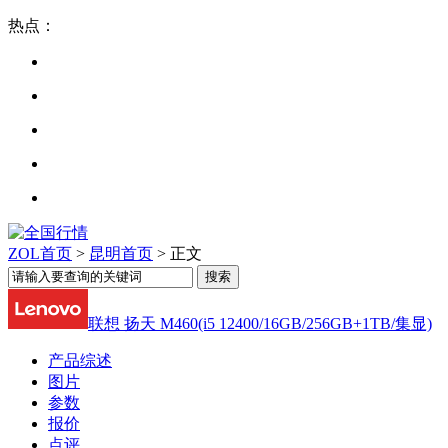
热点：
ZOL首页
>
昆明首页
> 正文
联想 扬天 M460(i5 12400/16GB/256GB+1TB/集显)
产品综述
图片
参数
报价
点评