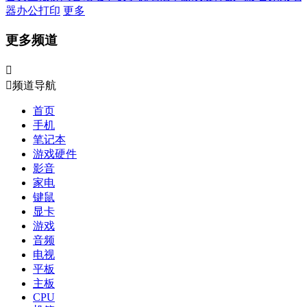
器
办公打印
更多
更多频道


频道导航
首页
手机
笔记本
游戏硬件
影音
家电
键鼠
显卡
游戏
音频
电视
平板
主板
CPU