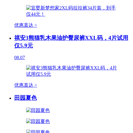
优惠直达 >
祺安3熊猫乳木果油护臀尿裤XXL码，4片试用
仅5.9元
08.07
优惠直达 >
田园夏色