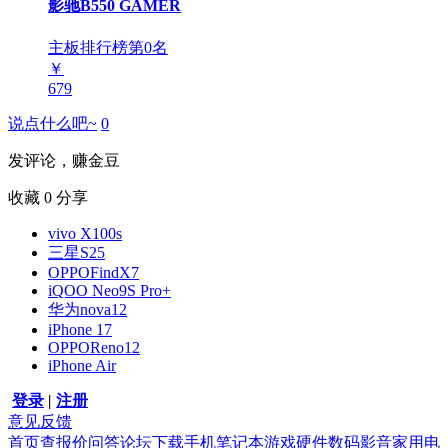
影驰B550 GAMER
主板排行榜第
0
名
￥
679
说点什么吧~
0
发评论，赚金豆
收藏
0
分享
vivo X100s
三星S25
OPPOFindX7
iQOO Neo9S Pro+
华为nova12
iPhone 17
OPPOReno12
iPhone Air
登录
|
注册
意见反馈
首页
查报价
问答
论坛
下载
手机
笔记本
游戏硬件
数码影音
家用电