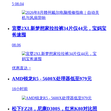
5
08.04
宜婴2XL新梦想家拉拉裤34片仅44元，宝妈宝
爸速囤
08.06
优惠直达 >
AMD锐龙R5 - 5600X处理器低至979元
18小时前
松下FZ28，尼康D300S，红米K80对比照