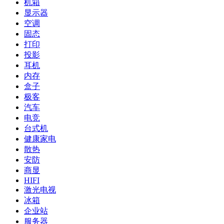
机箱
显示器
空调
固态
打印
投影
耳机
内存
盒子
极客
汽车
电竞
台式机
健康家电
散热
安防
商显
HIFI
激光电视
冰箱
企业站
服务器