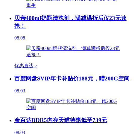
贝亲400ml奶瓶清洗剂，满减满折后仅23元速
抢！
08.08
优惠直达 >
百度网盘SVIP年卡补贴价188元，赠200G空间
08.03
金百达DDR5内存天猫特惠低至739元
08.03