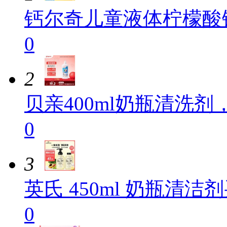
钙尔奇儿童液体柠檬酸钙
0
2
贝亲400ml奶瓶清洗
0
3
英氏 450ml 奶瓶清洁
0